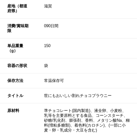
産地（都道
滋賀
府県）
消費/賞味期
090日間
限
単品重量
150
（g）
容器の形状
袋
保存方法
常温保存可
タイトル
世にもおいしい割れチョコブラウニー
原材料
準チョコレート(国内製造)、液全卵、小麦粉、
乳等を主要原料とする食品、コーンスターチ、
砂糖/乳化剤、膨張剤、香料、メタリン酸Na、糊
料(増粘多糖類)、着色料(カロチン)、(一部に小
麦・卵・乳成分・大豆を含む)