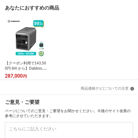
あなたにおすすめの商品
【クーポン利用で143,50
0円 8/4 から】Dabbsson
3072Wh ポータブル電源
287,000
円
3000L 3000W 半固体リ
ン酸鉄リチウム 高出力 1
商品価格ナビについての注意
0年長寿命 急速充電 ポー
タブルバッテリー 大容量
長寿命 4000回サイクル
ご意見・ご要望
防災 家庭用 蓄電池 停電
ダブソン
ページについてのご意見・ご要望をお聞かせください。今後のサイト改善の
参考にさせていただきます。