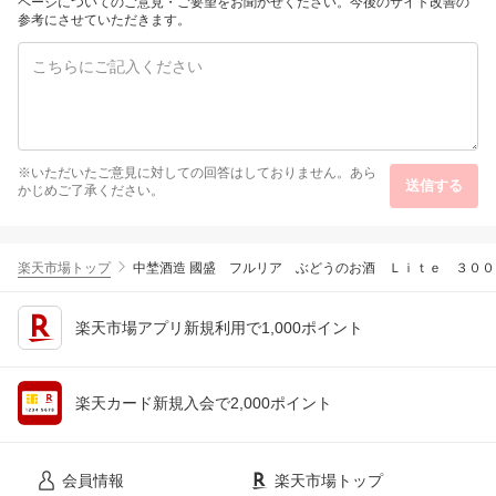
阪府 泉佐野市 送料無料
ページについてのご意見・ご要望をお聞かせください。今後のサイト改善の
参考にさせていただきます。
※いただいたご意見に対しての回答はしておりません。あら
送信する
かじめご了承ください。
楽天市場トップ
中埜酒造 國盛 フルリア ぶどうのお酒 Ｌｉｔｅ ３００
楽天市場アプリ新規利用で1,000ポイント
楽天カード新規入会で2,000ポイント
会員情報
楽天市場トップ