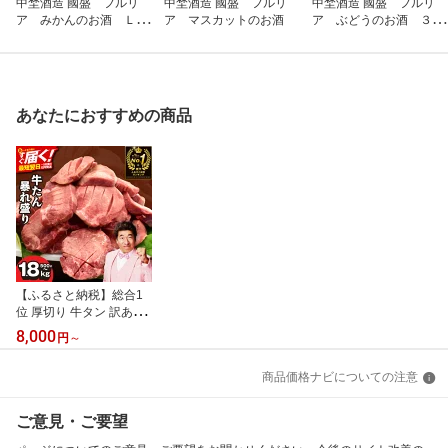
中埜酒造 國盛 フルリ
中埜酒造 國盛 フルリ
中埜酒造 國盛 フルリ
ア みかんのお酒 Ｌｉ
ア マスカットのお酒
ア ぶどうのお酒 ３０
ｔｅ ３００
０
あなたにおすすめの商品
【ふるさと納税】総合1
位 厚切り 牛タン 訳あり
暴れ盛り 牛たん うなぎ
8,000
円
～
塩たん 食べ比べ セット
プレミアム たん元 薄切
商品価格ナビについての注意
り 定期便 サイズ不揃い
小分け パック 焼くだけ
冷凍 焼肉 BBQ 最短翌日
ご意見・ご要望
発送 19日連続1位獲得 大