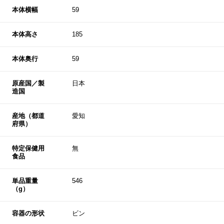
本体横幅
59
本体高さ
185
本体奥行
59
原産国／製
日本
造国
産地（都道
愛知
府県）
特定保健用
無
食品
単品重量
546
（g）
容器の形状
ビン