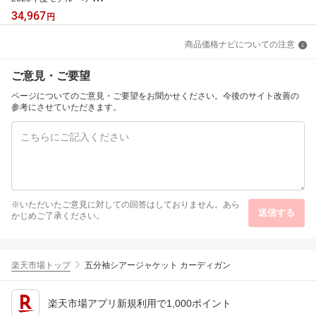
ドライヤー ナノケア EH-
34,967
円
NA0K 無料ギフトラッピ
ング 高浸透ナノイー ヘ
商品価格ナビについての注意
アケア 大風量 速乾 コン
パクト 軽量 人気 温度 高
級 潤い ツヤ まとまり ダ
ご意見・ご要望
メージケア UVケア 送料
無料
ページについてのご意見・ご要望をお聞かせください。今後のサイト改善の
参考にさせていただきます。
※いただいたご意見に対しての回答はしておりません。あら
送信する
かじめご了承ください。
楽天市場トップ
五分袖シアージャケット カーディガン
楽天市場アプリ新規利用で1,000ポイント