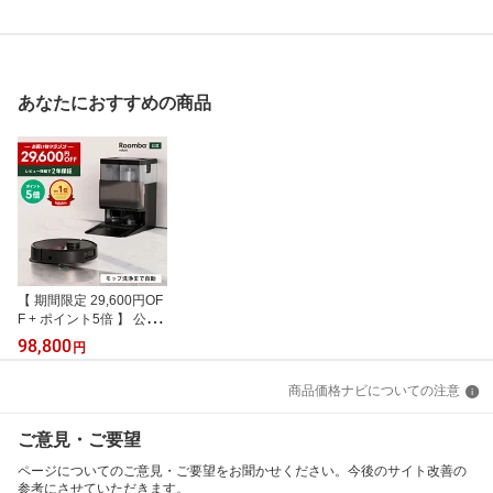
あなたにおすすめの商品
【 期間限定 29,600円OF
F + ポイント5倍 】 公式
Roomba Plus 505 Comb
98,800
円
o + AutoWash ルンバ ア
イロボット ロボット掃除
商品価格ナビについての注意
機 お掃除ロボット 水拭
き 床拭き 拭き掃除 マッ
ピング 高性能 乾燥機能 i
ご意見・ご要望
Robot roomba 日本 国内
正規品 メーカー保証 延
ページについてのご意見・ご要望をお聞かせください。今後のサイト改善の
長保証 送料無料
参考にさせていただきます。