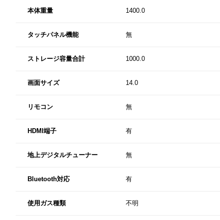
本体重量
1400.0
タッチパネル機能
無
ストレージ容量合計
1000.0
画面サイズ
14.0
リモコン
無
HDMI端子
有
地上デジタルチューナー
無
Bluetooth対応
有
使用ガス種類
不明