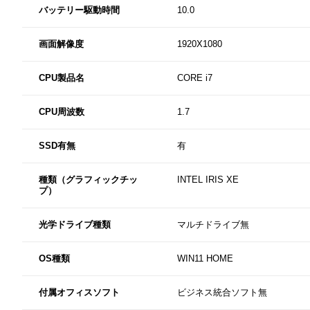
バッテリー駆動時間
10.0
画面解像度
1920X1080
CPU製品名
CORE i7
CPU周波数
1.7
SSD有無
有
種類（グラフィックチッ
INTEL IRIS XE
プ）
光学ドライブ種類
マルチドライブ無
OS種類
WIN11 HOME
付属オフィスソフト
ビジネス統合ソフト無