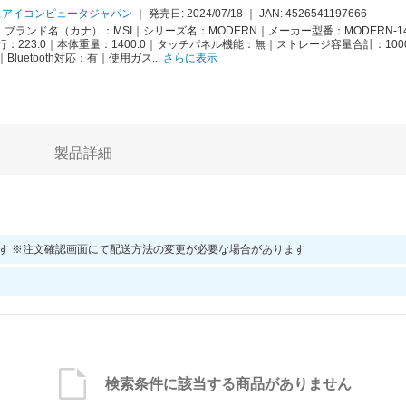
スアイコンピュータジャパン
｜
発売日: 2024/07/18
｜
JAN:
4526541197666
｜ブランド名（カナ）：MSI｜シリーズ名：MODERN｜メーカー型番：MODERN-14-
奥行：223.0｜本体重量：1400.0｜タッチパネル機能：無｜ストレージ容量合計：10
luetooth対応：有｜使用ガス...
さらに表示
製品詳細
す ※注文確認画面にて配送方法の変更が必要な場合があります
検索条件に該当する商品がありません