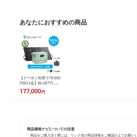
あなたにおすすめの商品
【クーポン利用で79,650
円8/11迄】BLUETTI ポー
タブル電源 ソーラーパネ
177,000
円
ル セット AORA 100 V2
+130W コンパクト 1024
Wh 1800W（2700Wリフ
ト）リン酸鉄リチウム 0.
01秒UPS 急速充電 アプ
リ操作 アウトドア 防災
停電 台風 キャンプ 車中
商品価格ナビについての注意
泊 非常用電源
・商品をご購入頂く際には、リンク先の商品情報をご確認の上でお願い