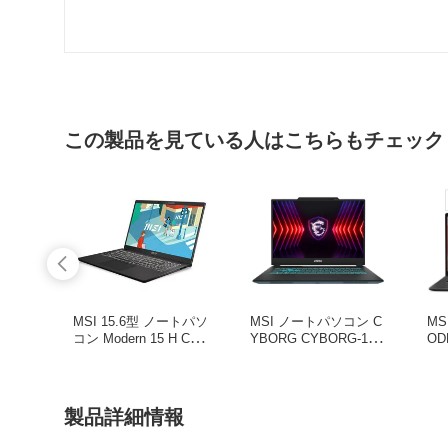
この製品を見ている人はこちらもチェック
MSI 15.6型 ノートパソ
MSI ノートパソコン C
MS
コン Modern 15 H C13
YBORG CYBORG-14-
OD
M Core i7 / メモリ 32G
A13UDX-4149JP
F1
B/ 1TB SSD クラシッ
クブラック Modernシ
リーズ Modern-15-H-C
製品詳細情報
13M-1303JP