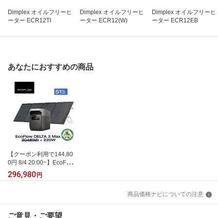
Dimplex オイルフリーヒ
Dimplex オイルフリーヒ
Dimplex オイルフリーヒ
ーター ECR12TI
ーター ECR12(W)
ーター ECR12EB
あなたにおすすめの商品
【クーポン利用で144,80
0円 8/4 20:00~】EcoFlo
w ポータブル電源 ソーラ
296,980
円
ーパネル セット DELTA
3 Max 2048Wh+220W 長
商品価格ナビについての注意
寿命 大容量 5年保証 蓄電
池 発電機 バッテリー 太
陽光発電 防災グッズ キ
ご意見・ご要望