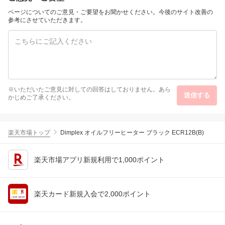
ャンプ 停電 台風対策 エ
コフロー
ページについてのご意見・ご要望をお聞かせください。今後のサイト改善の
参考にさせていただきます。
※いただいたご意見に対しての回答はしておりません。あら
送信する
かじめご了承ください。
楽天市場トップ
Dimplex オイルフリーヒーター ブラック ECR12B(B)
楽天市場アプリ新規利用で1,000ポイント
楽天カード新規入会で2,000ポイント