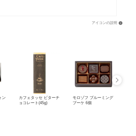
アイコンの説明
ォン
カフェタッセ ビターチ
モロゾフ ブルーミング
モロ
ョコレート(45g)
ブーケ 6個
チョコ