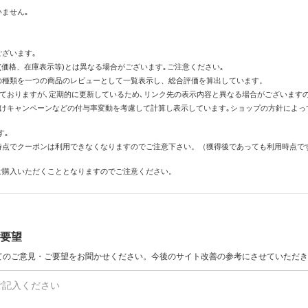
ません｡
ざいます｡
価格、在庫表示等)とは異なる場合がございます｡ご注意ください｡
の種類を一つの商品のレビューとして一覧表示し、総合評価を算出しています。
しておりますが､定期的に更新しているため､リンク先の表示内容と異なる場合がございます
倍付けキャンペーンなどの付与率変動を考慮して計算し表示しています｡ショップの方針によ
す｡
時点でクーポンは利用できなくなりますのでご注意下さい。（獲得後であっても利用時点で
ご購入いただくこととなりますのでご注意ください。
要望
てのご意見・ご要望をお聞かせください。今後のサイト改善の参考にさせていただき