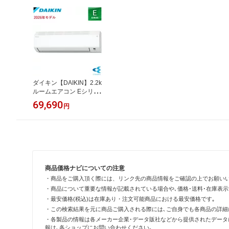
ダイキン【DAIKIN】2.2k
ルームエアコン Eシリー
ズ ホワイト おもに6畳用
69,690
円
単相100V S226ATES-W
【2026年モデル】
商品価格ナビについての注意
・商品をご購入頂く際には、リンク先の商品情報をご確認の上でお願い
・商品について重要な情報が記載されている場合や､価格･送料･在庫表
・最安価格(税込)は在庫あり・注文可能商品における最安価格です｡
・この検索結果を元に商品ご購入される際には､ご自身でも各商品の詳細
・各製品の情報は各メーカー企業･データ販社などから提供されたデータ
報は､各ショップにお問い合わせください｡