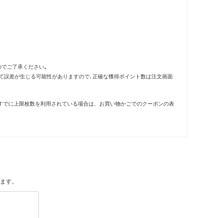
のでご了承ください｡
って誤差が生じる可能性がありますので､正確な獲得ポイント数は注文画面
すでに上限枚数を利用されている場合は、お買い物かごでのクーポンの表
ます。