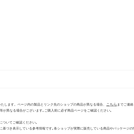
こちら
いたします。ページ内の製品とリンク先のショップの商品が異なる場合、
までご連絡
示等が異なる場合がございます｡ご購入前に必ず商品ページをご確認ください｡
についてご確認ください｡
に基づき表示している参考情報です｡各ショップが実際に販売している商品やパッケージの