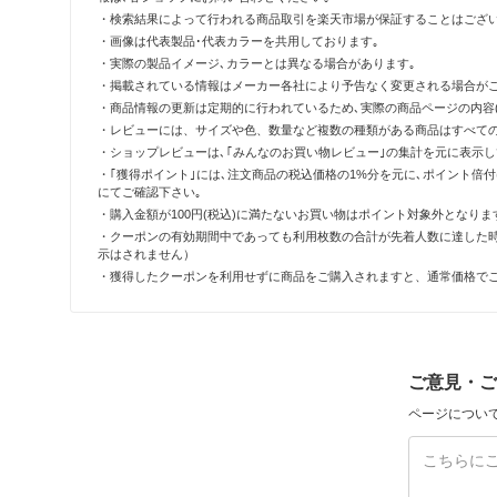
・検索結果によって行われる商品取引を楽天市場が保証することはござい
・画像は代表製品･代表カラーを共用しております｡
・実際の製品イメージ､カラーとは異なる場合があります｡
・掲載されている情報はメーカー各社により予告なく変更される場合がご
・商品情報の更新は定期的に行われているため､実際の商品ページの内容(
・レビューには、サイズや色、数量など複数の種類がある商品はすべて
・ショップレビューは､｢みんなのお買い物レビュー｣の集計を元に表示
・｢獲得ポイント｣には､注文商品の税込価格の1%分を元に､ポイント
にてご確認下さい｡
・購入金額が100円(税込)に満たないお買い物はポイント対象外となりま
・クーポンの有効期間中であっても利用枚数の合計が先着人数に達した
示はされません）
・獲得したクーポンを利用せずに商品をご購入されますと、通常価格で
ご意見・ご
ページについ