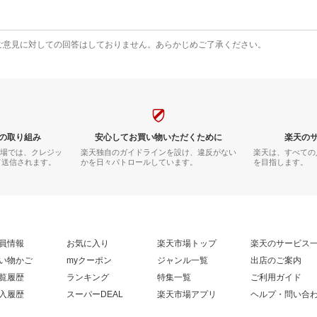
ご意見に対しての回答はしておりません。あらかじめご了承ください。
の取り組み
安心してお買い物いただくために
楽天の
市場では、クレジッ
楽天独自のガイドラインを設け、違反がない
楽天は、すべての
て送信されます。
かを日々パトロールしています。
を目指します。
員情報
お気に入り
楽天市場トップ
楽天のサービス
い物かご
myクーポン
ジャンル一覧
出店のご案内
覧履歴
ランキング
特集一覧
ご利用ガイド
入履歴
スーパーDEAL
楽天市場アプリ
ヘルプ・問い合