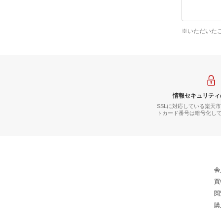
※いただいた
情報セキュリティ
SSLに対応している楽天
トカード番号は暗号化し
会
買
閲
購