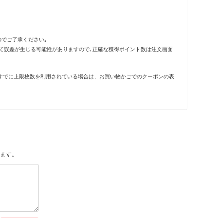
のでご了承ください｡
って誤差が生じる可能性がありますので､正確な獲得ポイント数は注文画面
すでに上限枚数を利用されている場合は、お買い物かごでのクーポンの表
ます。