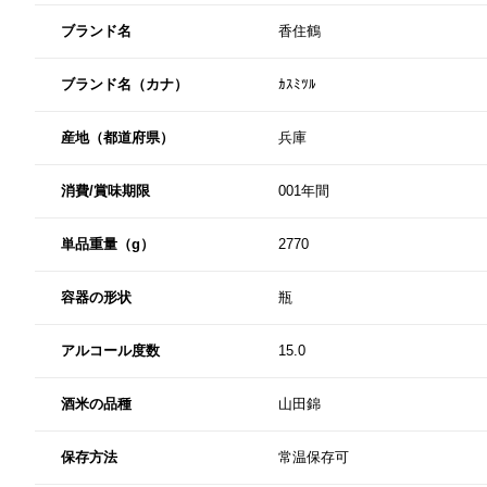
ブランド名
香住鶴
ブランド名（カナ）
ｶｽﾐﾂﾙ
産地（都道府県）
兵庫
消費/賞味期限
001年間
単品重量（g）
2770
容器の形状
瓶
アルコール度数
15.0
酒米の品種
山田錦
保存方法
常温保存可