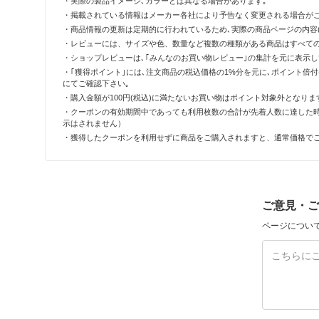
・実際の製品イメージ､カラーとは異なる場合があります｡
・掲載されている情報はメーカー各社により予告なく変更される場合がご
・商品情報の更新は定期的に行われているため､実際の商品ページの内容(
・レビューには、サイズや色、数量など複数の種類がある商品はすべて
・ショップレビューは､｢みんなのお買い物レビュー｣の集計を元に表示
・｢獲得ポイント｣には､注文商品の税込価格の1%分を元に､ポイント
にてご確認下さい｡
・購入金額が100円(税込)に満たないお買い物はポイント対象外となりま
・クーポンの有効期間中であっても利用枚数の合計が先着人数に達した
示はされません）
・獲得したクーポンを利用せずに商品をご購入されますと、通常価格で
ご意見・ご
ページについ