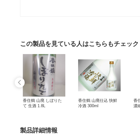
この製品を見ている人はこちらもチェック
香住鶴 山廃 しぼりた
香住鶴 山廃仕込 快鮮
香
て 生酒 1.8L
冷酒 300ml
濃縮
製品詳細情報