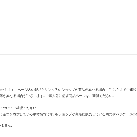
こちら
いたします。ページ内の製品とリンク先のショップの商品が異なる場合、
までご連絡
示等が異なる場合がございます｡ご購入前に必ず商品ページをご確認ください｡
についてご確認ください｡
に基づき表示している参考情報です｡各ショップが実際に販売している商品やパッケージの
ません｡