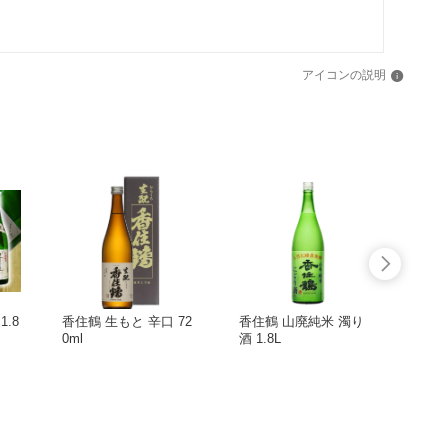
アイコンの説明
.8
香住鶴 生もと 辛口 72
香住鶴 山廃純米 濁り
香住
0ml
酒 1.8L
ット 