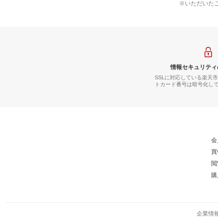
※いただいた
情報セキュリティ
SSLに対応している楽天
トカード番号は暗号化し
会
買
閲
購
企業情