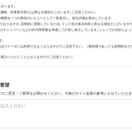
ざいます｡
価格、在庫表示等)とは異なる場合がございます｡ご注意ください｡
の種類を一つの商品のレビューとして一覧表示し、総合評価を算出しています。
しておりますが､定期的に更新しているため､リンク先の表示内容と異なる場合がございます
倍付けキャンペーンなどの付与率変動を考慮して計算し表示しています｡ショップの方針によ
す｡
時点でクーポンは利用できなくなりますのでご注意下さい。（獲得後であっても利用時点で
ご購入いただくこととなりますのでご注意ください。
要望
てのご意見・ご要望をお聞かせください。今後のサイト改善の参考にさせていただき