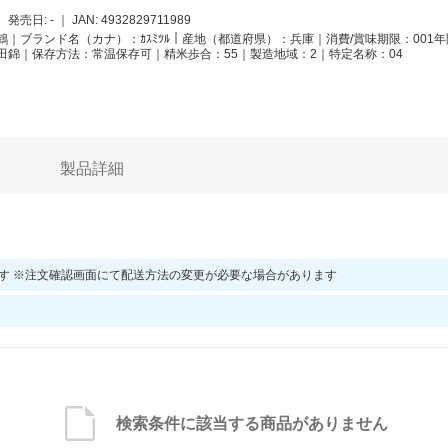
｜
発売日: -
｜
JAN:
4932829711989
｜ブランド名（カナ）：ｶｽﾐﾂﾙ｜産地（都道府県）：兵庫｜消費/賞味期限：001年
田錦｜保存方法：常温保存可｜精米歩合：55｜製造地域：2｜特定名称：04
製品詳細
す ※注文確認画面にて配送方法の変更が必要な場合があります
検索条件に該当する商品がありません