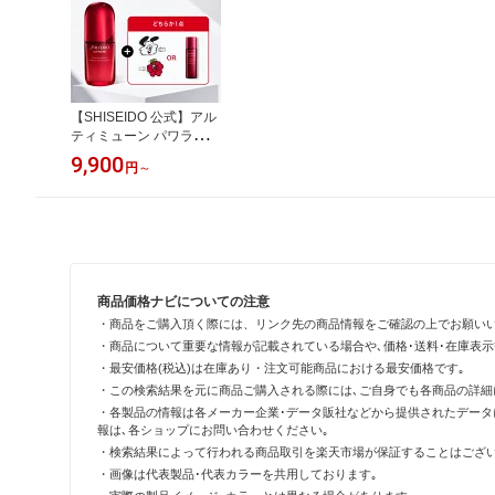
【SHISEIDO 公式】アル
ティミューン パワライジ
ング セラム | SHISEIDO
9,900
円
～
資生堂 シセイドウ | 美容
液 うるおい 保湿
商品価格ナビについての注意
・商品をご購入頂く際には、リンク先の商品情報をご確認の上でお願い
・商品について重要な情報が記載されている場合や､価格･送料･在庫表
・最安価格(税込)は在庫あり・注文可能商品における最安価格です｡
・この検索結果を元に商品ご購入される際には､ご自身でも各商品の詳細
・各製品の情報は各メーカー企業･データ販社などから提供されたデータ
報は､各ショップにお問い合わせください｡
・検索結果によって行われる商品取引を楽天市場が保証することはござい
・画像は代表製品･代表カラーを共用しております｡