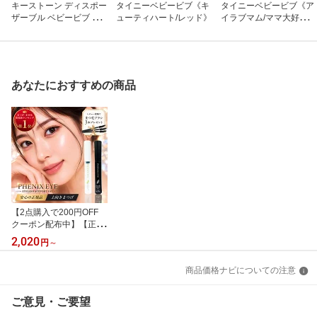
キーストーン ディスポー
タイニーベビービブ《キ
タイニーベビービブ《ア
ザーブル ベビービブ 1 フ
ューティハート/レッド》
イラブマム/ママ大好き
ラワー
♪》
あなたにおすすめの商品
【2点購入で200円OFF
クーポン配布中】【正規
品/安心 追跡可能メール
2,020
円
～
便/ランキング入賞】フェ
ニックス アイラッシュサ
商品価格ナビについての注意
ポートジェル 9ml / ザ ブ
ラック 8ml まつ毛美容液
日本製 まつ毛 エクステ
ご意見・ご要望
まつ育 コーティング ア