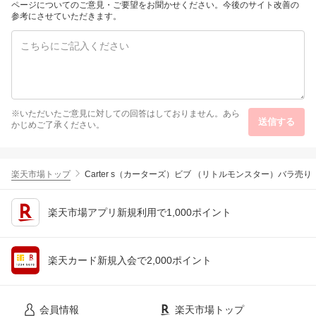
イラッシュ サポートジェ
ページについてのご意見・ご要望をお聞かせください。今後のサイト改善の
美容 液 まつげ PHENIX
参考にさせていただきます。
※いただいたご意見に対しての回答はしておりません。あら
送信する
かじめご了承ください。
楽天市場トップ
Carter s（カーターズ）ビブ （リトルモンスター）バラ売り
楽天市場アプリ新規利用で1,000ポイント
楽天カード新規入会で2,000ポイント
会員情報
楽天市場トップ