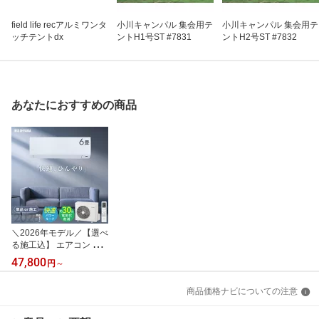
field life recアルミワンタ
小川キャンパル 集会用テ
小川キャンパル 集会用テ
ッチテントdx
ントH1号ST #7831
ントH2号ST #7832
あなたにおすすめの商品
＼2026年モデル／【選べ
る施工込】 エアコン 6畳
2.2kW いたわりエコモー
47,800
円
～
ド プラス 暖めすぎ冷や
しすぎを軽減 快速パワー
商品価格ナビについての注意
機能 時短 時短で冷暖房
電気代 削減 タイマー 入
切 寝室 子供部屋 6畳用 S