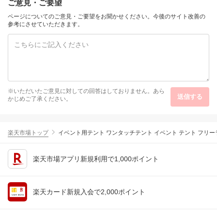
ご意見・ご要望
シリーズ アイリスオーヤ
マ IPF-2202S-W *
ページについてのご意見・ご要望をお聞かせください。今後のサイト改善の
参考にさせていただきます。
※いただいたご意見に対しての回答はしておりません。あら
送信する
かじめご了承ください。
楽天市場トップ
イベント用テント ワンタッチテント イベント テント フリーライズ s
楽天市場アプリ新規利用で1,000ポイント
楽天カード新規入会で2,000ポイント