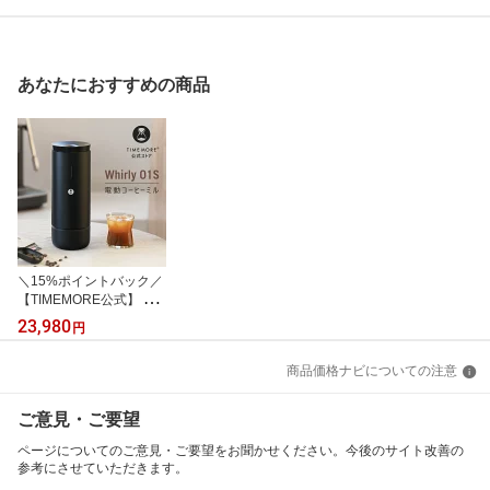
あなたにおすすめの商品
＼15%ポイントバック／
【TIMEMORE公式】 Whi
rly 01S 電動コーヒーミ
23,980
円
ル タイムモア ポータブ
ル電動グラインダー 特許
商品価格ナビについての注意
取得の八角形刃搭載 高効
率粉砕 30段階調整 自動
停止 コンパクト設計｜ア
ご意見・ご要望
ウトドア/自宅/オフィス/
カフェ/ギフト用
ページについてのご意見・ご要望をお聞かせください。今後のサイト改善の
参考にさせていただきます。