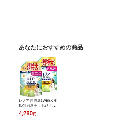
あなたにおすすめの商品
レノア 超消臭1WEEK 柔
軟剤 部屋干し おひさま
の香り 詰め替え 1900mL
4,280
円
2袋セット