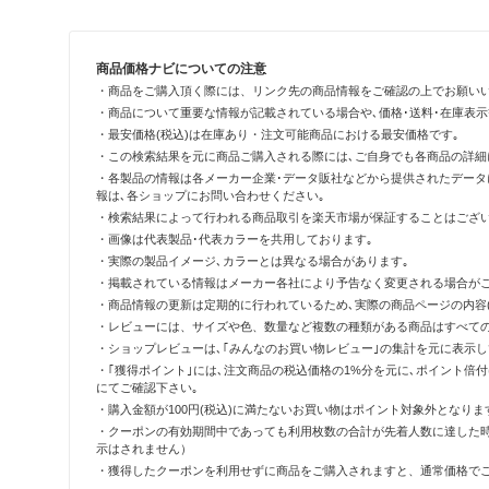
商品価格ナビについての注意
・商品をご購入頂く際には、リンク先の商品情報をご確認の上でお願い
・商品について重要な情報が記載されている場合や､価格･送料･在庫表
・最安価格(税込)は在庫あり・注文可能商品における最安価格です｡
・この検索結果を元に商品ご購入される際には､ご自身でも各商品の詳細
・各製品の情報は各メーカー企業･データ販社などから提供されたデータ
報は､各ショップにお問い合わせください｡
・検索結果によって行われる商品取引を楽天市場が保証することはござい
・画像は代表製品･代表カラーを共用しております｡
・実際の製品イメージ､カラーとは異なる場合があります｡
・掲載されている情報はメーカー各社により予告なく変更される場合がご
・商品情報の更新は定期的に行われているため､実際の商品ページの内容(
・レビューには、サイズや色、数量など複数の種類がある商品はすべて
・ショップレビューは､｢みんなのお買い物レビュー｣の集計を元に表示
・｢獲得ポイント｣には､注文商品の税込価格の1%分を元に､ポイント
にてご確認下さい｡
・購入金額が100円(税込)に満たないお買い物はポイント対象外となりま
・クーポンの有効期間中であっても利用枚数の合計が先着人数に達した
示はされません）
・獲得したクーポンを利用せずに商品をご購入されますと、通常価格で