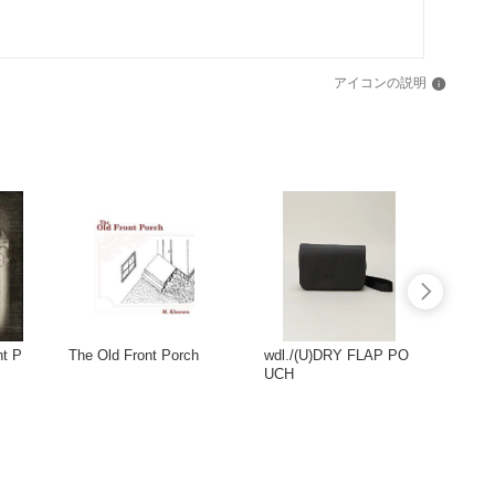
アイコンの説明
nt P
The Old Front Porch
wdl./(U)DRY FLAP PO
PROP
UCH
Purs