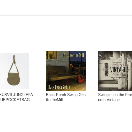
XUSVII.JUNGLEFA
Back Porch Swing Gris
Swingin’ on the Fro
GUEPOCKETBAG
tfortheMill
orch Vintage