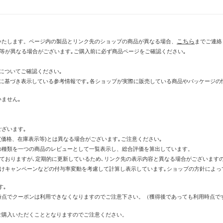
こちら
いたします。ページ内の製品とリンク先のショップの商品が異なる場合、
までご連絡
示等が異なる場合がございます｡ご購入前に必ず商品ページをご確認ください｡
についてご確認ください｡
に基づき表示している参考情報です｡各ショップが実際に販売している商品やパッケージの
ません｡
ざいます｡
価格、在庫表示等)とは異なる場合がございます｡ご注意ください｡
の種類を一つの商品のレビューとして一覧表示し、総合評価を算出しています。
しておりますが､定期的に更新しているため､リンク先の表示内容と異なる場合がございます
倍付けキャンペーンなどの付与率変動を考慮して計算し表示しています｡ショップの方針によ
す｡
時点でクーポンは利用できなくなりますのでご注意下さい。（獲得後であっても利用時点で
ご購入いただくこととなりますのでご注意ください。