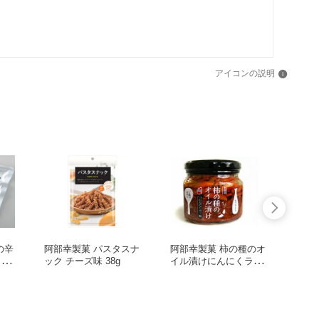
アイコンの説明
の辛
阿部幸製菓 パスタスナ
阿部幸製菓 柿の種のオ
阿部幸
カレ
ック チーズ味 38g
イル漬けにんにくラー
X6
油 新潟県お土産限定 1
60g