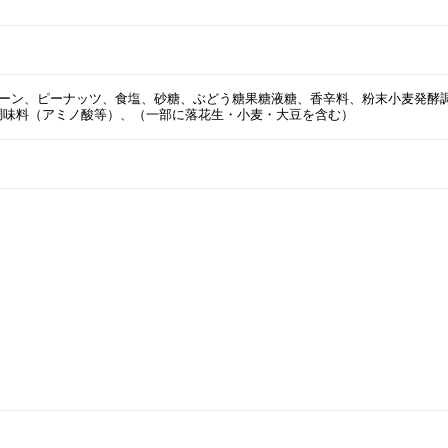
コーン、ピーナッツ、食塩、砂糖、ぶどう糖果糖液糖、香辛料、粉末小麦発酵
調味料（アミノ酸等）、（一部に落花生・小麦・大豆を含む）