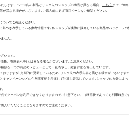
こちら
いたします。ページ内の製品とリンク先のショップの商品が異なる場合、
までご連絡
示等が異なる場合がございます｡ご購入前に必ず商品ページをご確認ください｡
についてご確認ください｡
に基づき表示している参考情報です｡各ショップが実際に販売している商品やパッケージの
ません｡
ざいます｡
価格、在庫表示等)とは異なる場合がございます｡ご注意ください｡
の種類を一つの商品のレビューとして一覧表示し、総合評価を算出しています。
しておりますが､定期的に更新しているため､リンク先の表示内容と異なる場合がございます
倍付けキャンペーンなどの付与率変動を考慮して計算し表示しています｡ショップの方針によ
す｡
時点でクーポンは利用できなくなりますのでご注意下さい。（獲得後であっても利用時点で
ご購入いただくこととなりますのでご注意ください。