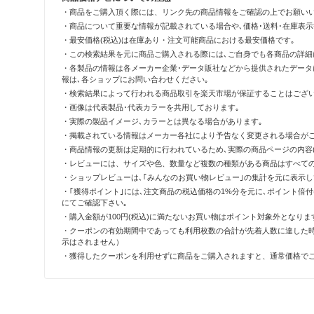
・商品をご購入頂く際には、リンク先の商品情報をご確認の上でお願い
・商品について重要な情報が記載されている場合や､価格･送料･在庫表
・最安価格(税込)は在庫あり・注文可能商品における最安価格です｡
・この検索結果を元に商品ご購入される際には､ご自身でも各商品の詳細
・各製品の情報は各メーカー企業･データ販社などから提供されたデータ
報は､各ショップにお問い合わせください｡
・検索結果によって行われる商品取引を楽天市場が保証することはござい
・画像は代表製品･代表カラーを共用しております｡
・実際の製品イメージ､カラーとは異なる場合があります｡
・掲載されている情報はメーカー各社により予告なく変更される場合がご
・商品情報の更新は定期的に行われているため､実際の商品ページの内容(
・レビューには、サイズや色、数量など複数の種類がある商品はすべて
・ショップレビューは､｢みんなのお買い物レビュー｣の集計を元に表示
・｢獲得ポイント｣には､注文商品の税込価格の1%分を元に､ポイント
にてご確認下さい｡
・購入金額が100円(税込)に満たないお買い物はポイント対象外となりま
・クーポンの有効期間中であっても利用枚数の合計が先着人数に達した
示はされません）
・獲得したクーポンを利用せずに商品をご購入されますと、通常価格で