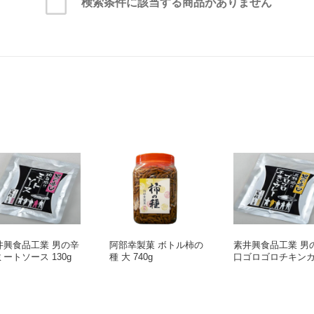
検索条件に該当する商品がありません
井興食品工業 男の辛
阿部幸製菓 ボトル柿の
素井興食品工業 男
ートソース 130g
種 大 740g
口ゴロゴロチキン
ー 200g