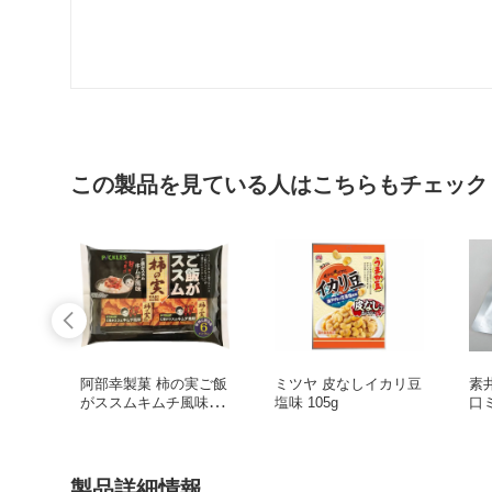
この製品を見ている人はこちらもチェック
阿部幸製菓 柿の実ご飯
ミツヤ 皮なしイカリ豆
素
がススムキムチ風味 6
塩味 105g
口ミ
P 150g
製品詳細情報