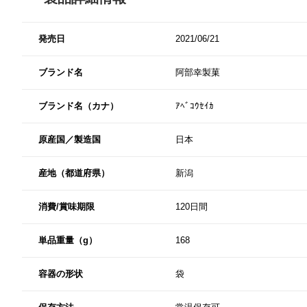
発売日
2021/06/21
ブランド名
阿部幸製菓
ブランド名（カナ）
ｱﾍﾞｺｳｾｲｶ
原産国／製造国
日本
産地（都道府県）
新潟
消費/賞味期限
120日間
単品重量（g）
168
容器の形状
袋