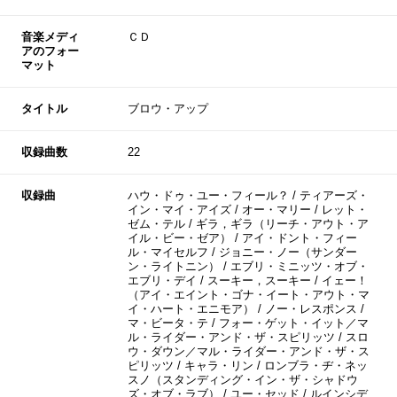
音楽メディ
ＣＤ
アのフォー
マット
タイトル
ブロウ・アップ
収録曲数
22
収録曲
ハウ・ドゥ・ユー・フィール？ / ティアーズ・
イン・マイ・アイズ / オー・マリー / レット・
ゼム・テル / ギラ，ギラ（リーチ・アウト・ア
イル・ビー・ゼア） / アイ・ドント・フィー
ル・マイセルフ / ジョニー・ノー（サンダー
ン・ライトニン） / エブリ・ミニッツ・オブ・
エブリ・デイ / スーキー，スーキー / イェー！
（アイ・エイント・ゴナ・イート・アウト・マ
イ・ハート・エニモア） / ノー・レスポンス /
マ・ビータ・テ / フォー・ゲット・イット／マ
ル・ライダー・アンド・ザ・スピリッツ / スロ
ウ・ダウン／マル・ライダー・アンド・ザ・ス
ピリッツ / キャラ・リン / ロンブラ・ヂ・ネッ
スノ（スタンディング・イン・ザ・シャドウ
ズ・オブ・ラブ） / ユー・セッド / ルインシデ