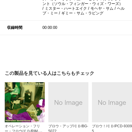
ント（ソウル・フィンガー・ウィズ・ワーズ）
/ ミスター・ハートエイク / モヘヤ・サム / ヘル
プ・ミー / ギミー・サム・ラビング
収録時間
00:00:00
この製品を見ている人はこちらもチェック
オペレーション・フリ
ブロウ・アップ/ＣＤ/BG-
ブロウ！/ＣＤ/PCD-9309
ー・フロウ/ＣＤ/RIMO-0
5072
5