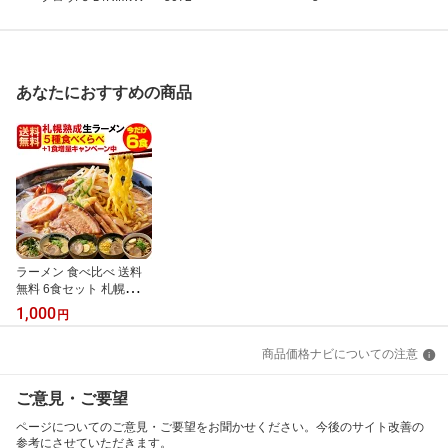
01
あなたにおすすめの商品
ラーメン 食べ比べ 送料
無料 6食セット 札幌生麺
生ラーメン お取り寄せ
1,000
円
しょう油 醤油 みそ 味噌
塩 ラーメン詰め合わせ
商品価格ナビについての注意
ラーメン通販 北海道ラー
メンセット 札幌ラーメン
札幌みやげ 美味しいラー
ご意見・ご要望
メン 北海道グルメ
ページについてのご意見・ご要望をお聞かせください。今後のサイト改善の
参考にさせていただきます。