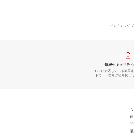
※いただいた
情報セキュリティ
SSLに対応している楽天
トカード番号は暗号化し
会
買
閲
購