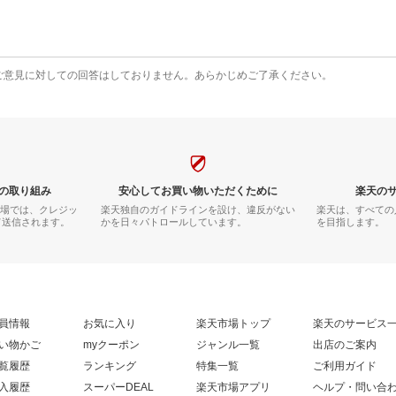
ご意見に対しての回答はしておりません。あらかじめご了承ください。
の取り組み
安心してお買い物いただくために
楽天の
市場では、クレジッ
楽天独自のガイドラインを設け、違反がない
楽天は、すべての
て送信されます。
かを日々パトロールしています。
を目指します。
員情報
お気に入り
楽天市場トップ
楽天のサービス
い物かご
myクーポン
ジャンル一覧
出店のご案内
覧履歴
ランキング
特集一覧
ご利用ガイド
入履歴
スーパーDEAL
楽天市場アプリ
ヘルプ・問い合