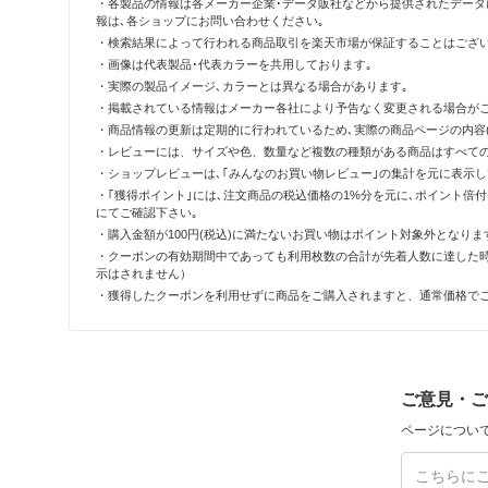
・各製品の情報は各メーカー企業･データ販社などから提供されたデータ
報は､各ショップにお問い合わせください｡
・検索結果によって行われる商品取引を楽天市場が保証することはござい
・画像は代表製品･代表カラーを共用しております｡
・実際の製品イメージ､カラーとは異なる場合があります｡
・掲載されている情報はメーカー各社により予告なく変更される場合がご
・商品情報の更新は定期的に行われているため､実際の商品ページの内容(
・レビューには、サイズや色、数量など複数の種類がある商品はすべて
・ショップレビューは､｢みんなのお買い物レビュー｣の集計を元に表示
・｢獲得ポイント｣には､注文商品の税込価格の1%分を元に､ポイント
にてご確認下さい｡
・購入金額が100円(税込)に満たないお買い物はポイント対象外となりま
・クーポンの有効期間中であっても利用枚数の合計が先着人数に達した
示はされません）
・獲得したクーポンを利用せずに商品をご購入されますと、通常価格で
ご意見・ご
ページについ