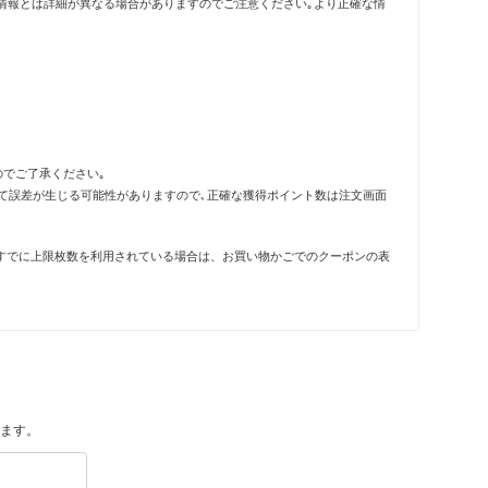
情報とは詳細が異なる場合がありますのでご注意ください｡より正確な情
のでご了承ください｡
って誤差が生じる可能性がありますので､正確な獲得ポイント数は注文画面
すでに上限枚数を利用されている場合は、お買い物かごでのクーポンの表
ます。