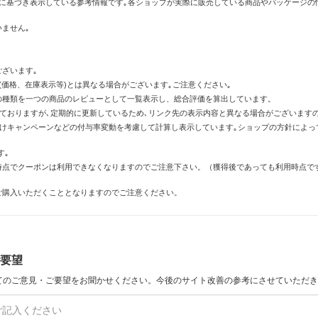
に基づき表示している参考情報です｡各ショップが実際に販売している商品やパッケージの
ません｡
ざいます｡
価格、在庫表示等)とは異なる場合がございます｡ご注意ください｡
の種類を一つの商品のレビューとして一覧表示し、総合評価を算出しています。
しておりますが､定期的に更新しているため､リンク先の表示内容と異なる場合がございます
倍付けキャンペーンなどの付与率変動を考慮して計算し表示しています｡ショップの方針によ
す｡
時点でクーポンは利用できなくなりますのでご注意下さい。（獲得後であっても利用時点で
ご購入いただくこととなりますのでご注意ください。
要望
てのご意見・ご要望をお聞かせください。今後のサイト改善の参考にさせていただき