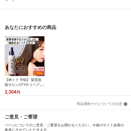
あなたにおすすめの商品
【神トク 半額】 髪質改
善サロンCFYH リペアリ
ングヘアミルク 100g 美
2,304
円
容室専売 縮毛矯正 サロ
ン専売品 アロマジャスミ
商品価格ナビについての注意
ンの香り 補修 保湿 ハリ
コシ ダメージケア ケラ
チン ヘマチン セラミド
ご意見・ご要望
アルガンオイル 送料無料
ページについてのご意見・ご要望をお聞かせください。今後のサイト改善の
参考にさせていただきます。