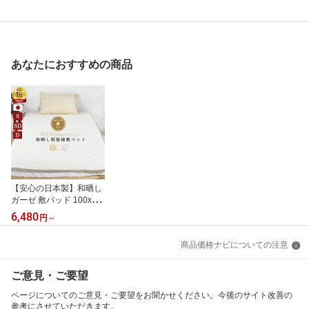
あなたにおすすめの商品
【安心の日本製】和晒し
ガーゼ 敷パッド 100x20
5 シングル 120x205 セミ
6,480
円
～
ダブル 140x205 ダブル
綿100％ コットン 中わた
商品価格ナビについての注意
脱脂綿 国産 三河産 敷き
パット 通気性 吸水性 ふ
んわり やわらか オール
ご意見・ご要望
シーズン 無添加 洗濯可
ページについてのご意見・ご要望をお聞かせください。今後のサイト改善の
参考にさせていただきます。