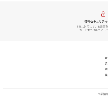
情報セキュリティ
SSLに対応している楽天
トカード番号は暗号化し
会
買
閲
購
企業情