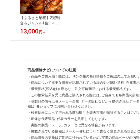
【ふるさと納税】2冠!総
合＆ジャンル1位!! ＜最短
3営業日出荷＞うなぎ 鰻
13,000
円
～
楽 国産 特大4尾 2尾 3尾
3営業日以内出荷 土用 丑
の日 蒲焼 無頭 高評価 人
気 おすすめ 冷凍 簡単調
理 個包装 鰻 魚介 贈答品
ギフト 贈り物 スピード
便［選べる!!数量＆配送
商品価格ナビについての注意
期間］
・商品をご購入頂く際には、リンク先の商品情報をご確認の上でお願い
・商品について重要な情報が記載されている場合や､価格･送料･在庫表
・最安価格(税込)は在庫あり・注文可能商品における最安価格です｡
・この検索結果を元に商品ご購入される際には､ご自身でも各商品の詳細
・各製品の情報は各メーカー企業･データ販社などから提供されたデータ
報は､各ショップにお問い合わせください｡
・検索結果によって行われる商品取引を楽天市場が保証することはござい
・画像は代表製品･代表カラーを共用しております｡
・実際の製品イメージ､カラーとは異なる場合があります｡
・掲載されている情報はメーカー各社により予告なく変更される場合がご
・商品情報の更新は定期的に行われているため､実際の商品ページの内容(