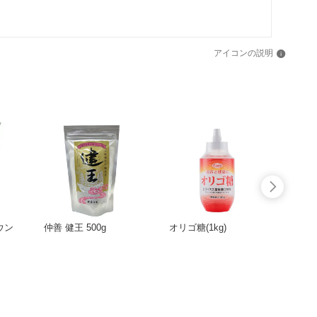
アイコンの説明
ウン
仲善 健王 500g
オリゴ糖(1kg)
仲善 