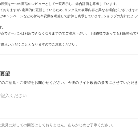
の種類を一つの商品のレビューとして一覧表示し、総合評価を算出しています。
しておりますが､定期的に更新しているため､リンク先の表示内容と異なる場合がございます
倍付けキャンペーンなどの付与率変動を考慮して計算し表示しています｡ショップの方針によ
す｡
時点でクーポンは利用できなくなりますのでご注意下さい。（獲得後であっても利用時点で
ご購入いただくこととなりますのでご注意ください。
要望
てのご意見・ご要望をお聞かせください。今後のサイト改善の参考にさせていただき
ご意見に対しての回答はしておりません。あらかじめご了承ください。