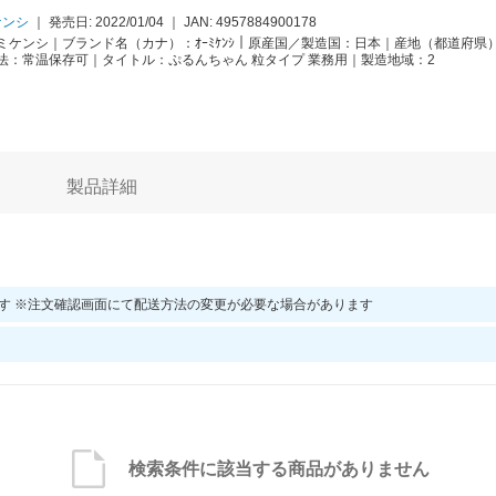
ケンシ
｜
発売日: 2022/01/04
｜
JAN:
4957884900178
ケンシ｜ブランド名（カナ）：ｵｰﾐｹﾝｼ｜原産国／製造国：日本｜産地（都道府県）
法：常温保存可｜タイトル：ぷるんちゃん 粒タイプ 業務用｜製造地域：2
製品詳細
す ※注文確認画面にて配送方法の変更が必要な場合があります
検索条件に該当する商品がありません