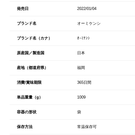
発売日
2022/01/04
ブランド名
オーミケンシ
ブランド名（カナ）
ｵｰﾐｹﾝｼ
原産国／製造国
日本
産地（都道府県）
福岡
消費/賞味期限
365日間
単品重量（g）
1009
容器の形状
袋
保存方法
常温保存可