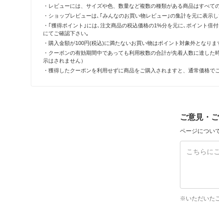
・レビューには、サイズや色、数量など複数の種類がある商品はすべて
・ショップレビューは､｢みんなのお買い物レビュー｣の集計を元に表示
・｢獲得ポイント｣には､注文商品の税込価格の1%分を元に､ポイント
にてご確認下さい｡
・購入金額が100円(税込)に満たないお買い物はポイント対象外となりま
・クーポンの有効期間中であっても利用枚数の合計が先着人数に達した
示はされません）
・獲得したクーポンを利用せずに商品をご購入されますと、通常価格で
ご意見・ご
ページについ
※いただいた