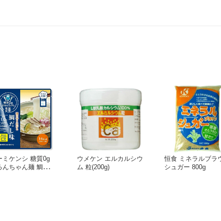
ーミケンシ 糖質0g
ウメケン エルカルシウ
恒食 ミネラルブラ
るんちゃん麺 鯛だし
ム 粒(200g)
シュガー 800g
200g