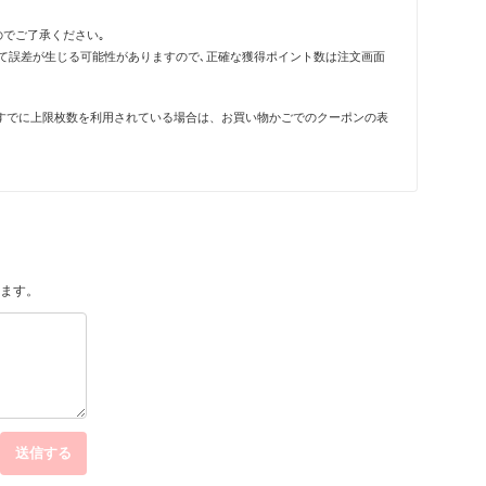
のでご了承ください｡
って誤差が生じる可能性がありますので､正確な獲得ポイント数は注文画面
すでに上限枚数を利用されている場合は、お買い物かごでのクーポンの表
ます。
送信する