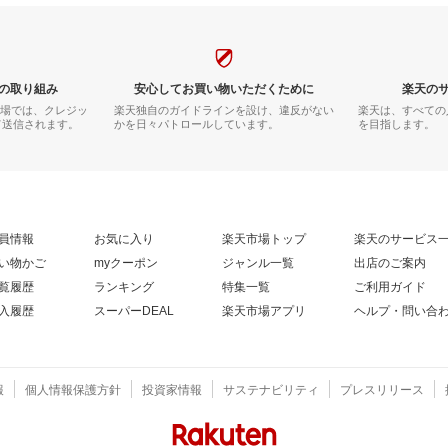
の取り組み
安心してお買い物いただくために
楽天の
市場では、クレジッ
楽天独自のガイドラインを設け、違反がない
楽天は、すべての
て送信されます。
かを日々パトロールしています。
を目指します。
員情報
お気に入り
楽天市場トップ
楽天のサービス
い物かご
myクーポン
ジャンル一覧
出店のご案内
覧履歴
ランキング
特集一覧
ご利用ガイド
入履歴
スーパーDEAL
楽天市場アプリ
ヘルプ・問い合
報
個人情報保護方針
投資家情報
サステナビリティ
プレスリリース