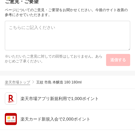
ご意見・ご要望
アウトドア 防災 車中泊
UPS機能 太陽光発電 ジ
ページについてのご意見・ご要望をお聞かせください。今後のサイト改善の
ャクリ
参考にさせていただきます。
※いただいたご意見に対しての回答はしておりません。あら
送信する
かじめご了承ください。
楽天市場トップ
王紋 市島 本醸造 180 180ml
楽天市場アプリ新規利用で1,000ポイント
楽天カード新規入会で2,000ポイント