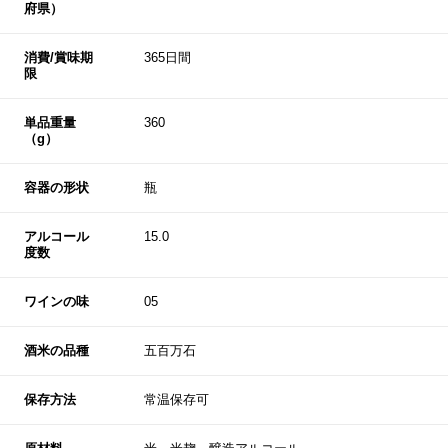
府県）
消費/賞味期
365日間
限
単品重量
360
（g）
容器の形状
瓶
アルコール
15.0
度数
ワインの味
05
酒米の品種
五百万石
保存方法
常温保存可