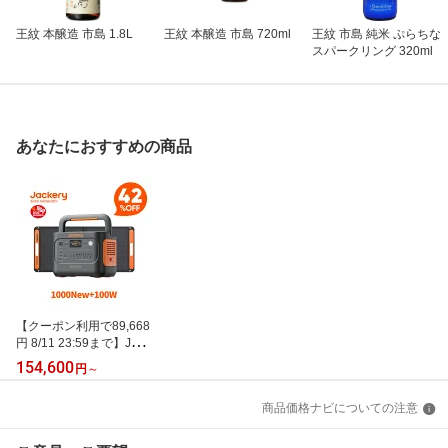
王紋 本醸造 市島 1.8L
王紋 本醸造 市島 720ml
王紋 市島 純米 ぷらちな
スパークリング 320ml
あなたにおすすめの商品
【クーポン利用で89,668
円 8/11 23:59まで】Jack
ery Solar Generator 100
154,600
円
～
0 New 1070Wh 100W ポ
ータブル電源 ソーラーパ
商品価格ナビについての注意
ネル セット リン酸鉄 長
寿命 バッテリー 定格150
0W コンパクト 急速充電