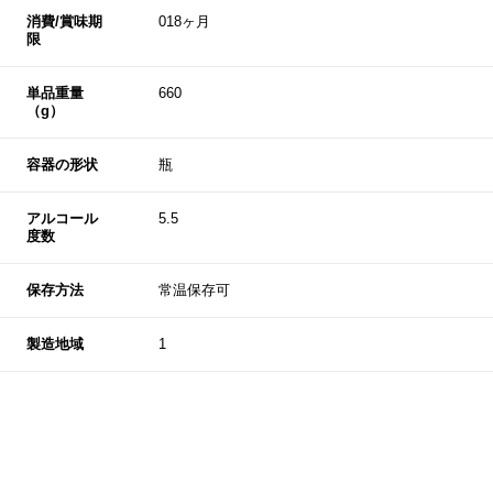
消費/賞味期
018ヶ月
限
単品重量
660
（g）
容器の形状
瓶
アルコール
5.5
度数
保存方法
常温保存可
製造地域
1