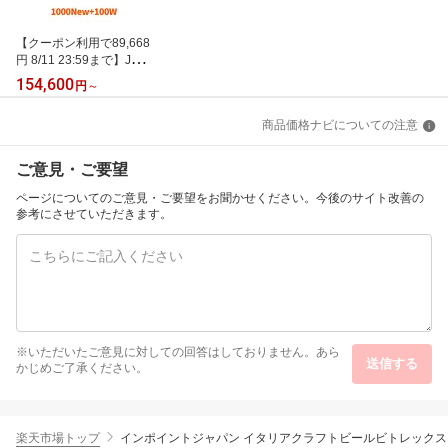
【クーポン利用で89,668
円 8/11 23:59まで】Jack
ery Solar Generator 100
154,600
円
～
0 New 1070Wh 100W ポ
ータブル電源 ソーラーパ
商品価格ナビについての注意
ネル セット リン酸鉄 長
寿命 バッテリー 定格150
0W コンパクト 急速充電
ご意見・ご要望
アウトドア 防災 車中泊
UPS機能 太陽光発電 ジ
ページについてのご意見・ご要望をお聞かせください。今後のサイト改善の
ャクリ
参考にさせていただきます。
※いただいたご意見に対しての回答はしておりません。あら
送信する
かじめご了承ください。
楽天市場トップ
インポイントジャパン イタリアクラフトビールビトレックスシン