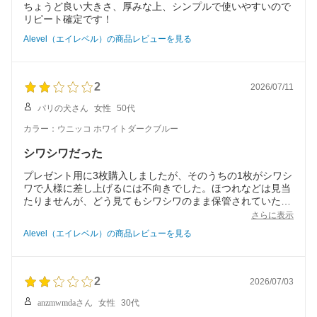
ちょうど良い大きさ、厚みな上、シンプルで使いやすいので
リピート確定です！
Alevel（エイレベル）の商品レビューを見る
2
2026/07/11
パリの犬さん
女性
50代
カラー：ウニッコ ホワイトダークブルー
シワシワだった
プレゼント用に3枚購入しましたが、そのうちの1枚がシワシ
ワで人様に差し上げるには不向きでした。ほつれなどは見当
たりませんが、どう見てもシワシワのまま保管されていたよ
うなシワのつき方でガッカリです。
さらに表示
写真にはうまく写らなかったので撮っていません。
Alevel（エイレベル）の商品レビューを見る
リピートでしたがいつも良いものが届くとは限らないようで
す。
備考欄にもプレゼント用にしたい旨、記入済みでした。
2
2026/07/03
anzmwmdaさん
女性
30代