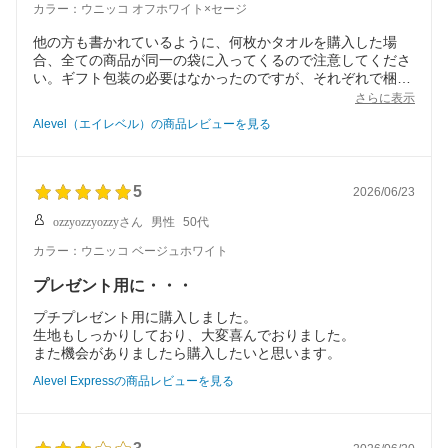
カラー：ウニッコ オフホワイト×セージ
他の方も書かれているように、何枚かタオルを購入した場
合、全ての商品が同一の袋に入ってくるので注意してくださ
い。ギフト包装の必要はなかったのですが、それぞれで梱包
してあると良かったです。予めショップに個包装の希望を伝
さらに表示
えておけばよかったかもしれません。
Alevel（エイレベル）の商品レビューを見る
またデザイン違いで頼んだのですが、商品により折り方が違
ったり若干折り跡があるものもありました。綺麗なものは非
常に綺麗でしたので、逆に気になってしまいました。
5
2026/06/23
ozzyozzyozzyさん
男性
50代
カラー：ウニッコ ベージュホワイト
プレゼント用に・・・
プチプレゼント用に購入しました。
生地もしっかりしており、大変喜んでおりました。
また機会がありましたら購入したいと思います。
Alevel Expressの商品レビューを見る