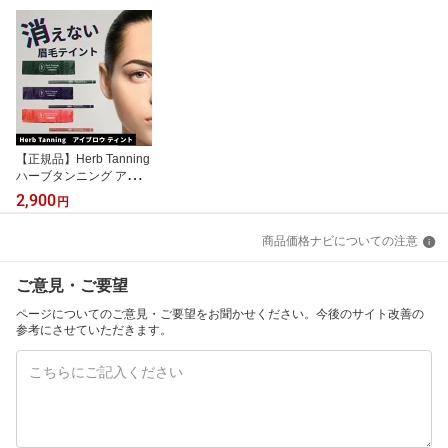
【正規品】Herb Tanning
ハーブタンニング アイブ
ロウティント セルフタン
2,900
円
ニング 眉染 眉毛 アイブ
ロー 落ちない 長持ち 男
商品価格ナビについての注意
女兼用 消えない ペンタ
イプ アートメイク オス
スメ サロン専用 眉アー
ご意見・ご要望
ト
ページについてのご意見・ご要望をお聞かせください。今後のサイト改善の
参考にさせていただきます。