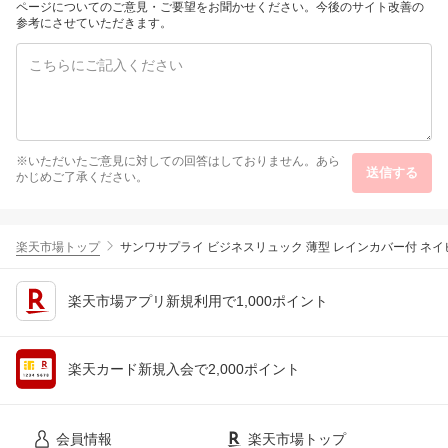
かわいい 可愛い カワイ
ページについてのご意見・ご要望をお聞かせください。今後のサイト改善の
イ おしゃれ 650ml 500m
参考にさせていただきます。
l
※いただいたご意見に対しての回答はしておりません。あら
送信する
かじめご了承ください。
楽天市場トップ
サンワサプライ ビジネスリュック 薄型 レインカバー付 ネイビー
楽天市場アプリ新規利用で1,000ポイント
楽天カード新規入会で2,000ポイント
会員情報
楽天市場トップ