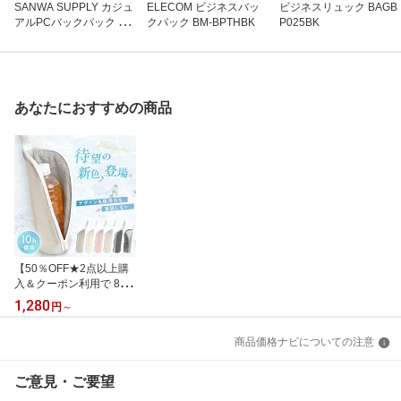
SANWA SUPPLY カジュ
ELECOM ビジネスバッ
ビジネスリュック BAGB
アルPCバックパック BA
クパック BM-BPTHBK
P025BK
G-BP16BK
あなたにおすすめの商品
【50％OFF★2点以上購
入＆クーポン利用で 8/11
1:59迄】＼新色登場★S
1,280
円
～
NSで話題の2重アルミ／
ペットボトルカバー 保冷
商品価格ナビについての注意
保温 ペットボトルホルダ
ー ペットボトルケース
ペットボトル 保冷 軽量
ご意見・ご要望
保冷袋 長時間 9時間 以上