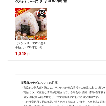
あなたにおすすめの商品
【エントリーでP10倍＆
半額以下1348円】 雑穀
雑穀米 国産 送料無料 国
1,348
円
産二十五雑穀米 大容量 9
00g セット (450g×2袋)
送料無料 くまモン袋 も
ち麦 熊本県産発芽玄米
アマランサス お取り寄せ
熊本 《3-7営業日以内の
発送(土日祝除く)》
商品価格ナビについての注意
・商品をご購入頂く際には、リンク先の商品情報をご確認の上でお願い
・商品について重要な情報が記載されている場合や､価格･送料･在庫表
・最安価格(税込)は在庫あり・注文可能商品における最安価格です｡
・この検索結果を元に商品ご購入される際には､ご自身でも各商品の詳細