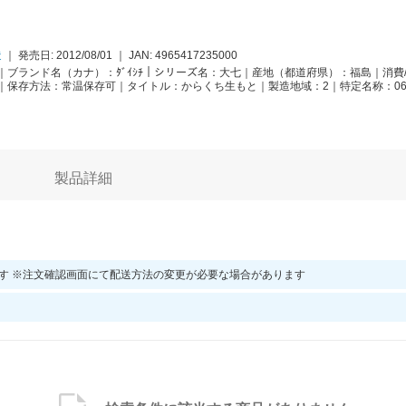
造
｜
発売日: 2012/08/01
｜
JAN:
4965417235000
ブランド名（カナ）：ﾀﾞｲｼﾁ｜シリーズ名：大七｜産地（都道府県）：福島｜消費/
.0｜保存方法：常温保存可｜タイトル：からくち生もと｜製造地域：2｜特定名称：0
製品詳細
す ※注文確認画面にて配送方法の変更が必要な場合があります