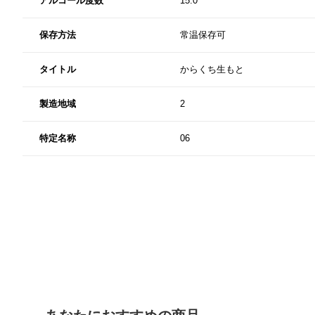
アルコール度数
15.0
保存方法
常温保存可
タイトル
からくち生もと
製造地域
2
特定名称
06