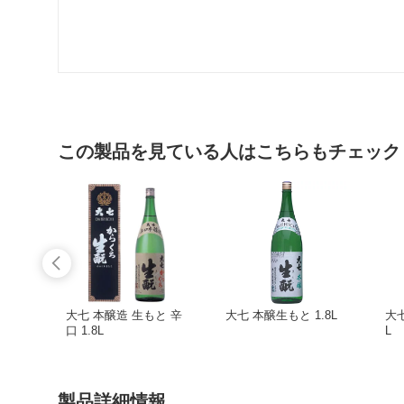
この製品を見ている人はこちらもチェック
大七 本醸造 生もと 辛
大七 本醸生もと 1.8L
大七
口 1.8L
L
製品詳細情報