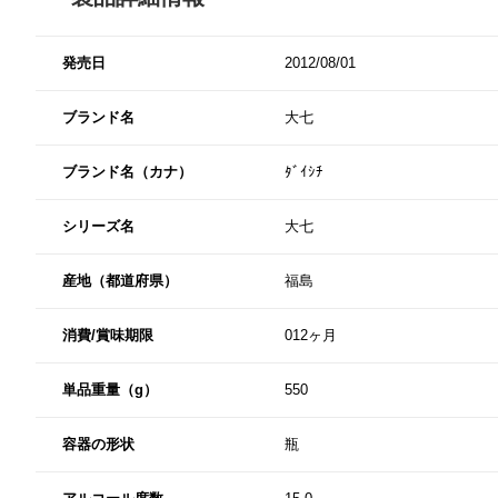
発売日
2012/08/01
ブランド名
大七
ブランド名（カナ）
ﾀﾞｲｼﾁ
シリーズ名
大七
産地（都道府県）
福島
消費/賞味期限
012ヶ月
単品重量（g）
550
容器の形状
瓶