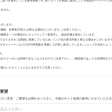
に基づき表示している参考情報です｡各ショップが実際に販売している商品やパッケージの
ません｡
ざいます｡
価格、在庫表示等)とは異なる場合がございます｡ご注意ください｡
の種類を一つの商品のレビューとして一覧表示し、総合評価を算出しています。
しておりますが､定期的に更新しているため､リンク先の表示内容と異なる場合がございます
倍付けキャンペーンなどの付与率変動を考慮して計算し表示しています｡ショップの方針によ
す｡
時点でクーポンは利用できなくなりますのでご注意下さい。（獲得後であっても利用時点で
ご購入いただくこととなりますのでご注意ください。
要望
てのご意見・ご要望をお聞かせください。今後のサイト改善の参考にさせていただき