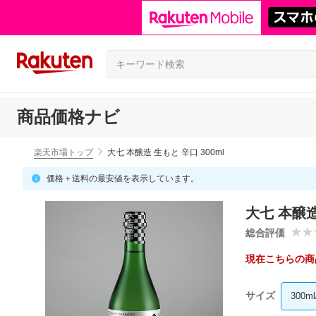
商品価格ナビ
楽天市場トップ
大七 本醸造 生もと 辛口 300ml
価格＋送料の最安値を表示しています。
大七 本醸造
総合評価
現在こちらの商
サイズ
300m