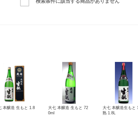
検索条件に該当する商品がありません
 本醸造 生もと 1.8
大七 本醸造 生もと 72
大七 本醸造生もと 
0ml
熟 1.8L