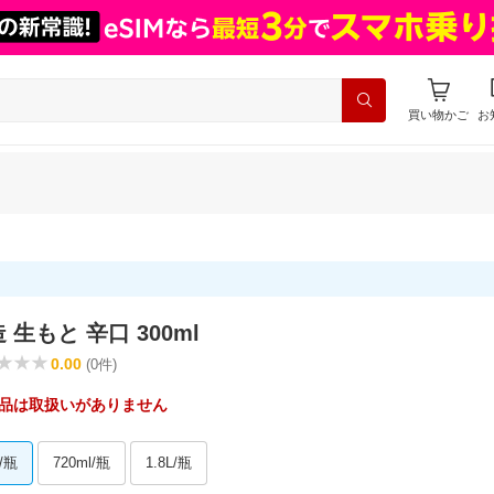
買い物かご
お
 生もと 辛口 300ml
0.00
(0件)
品は取扱いがありません
l/瓶
720ml/瓶
1.8L/瓶