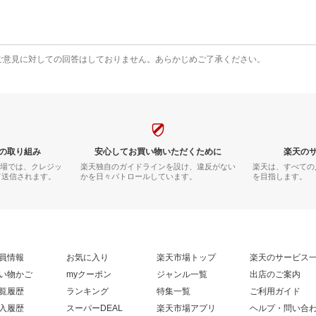
ご意見に対しての回答はしておりません。あらかじめご了承ください。
の取り組み
安心してお買い物いただくために
楽天の
市場では、クレジッ
楽天独自のガイドラインを設け、違反がない
楽天は、すべての
て送信されます。
かを日々パトロールしています。
を目指します。
員情報
お気に入り
楽天市場トップ
楽天のサービス
い物かご
myクーポン
ジャンル一覧
出店のご案内
覧履歴
ランキング
特集一覧
ご利用ガイド
入履歴
スーパーDEAL
楽天市場アプリ
ヘルプ・問い合