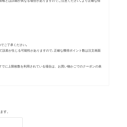
情報とは詳細が異なる場合がありますのでご注意ください｡より正確な情
のでご了承ください｡
って誤差が生じる可能性がありますので､正確な獲得ポイント数は注文画面
すでに上限枚数を利用されている場合は、お買い物かごでのクーポンの表
ます。