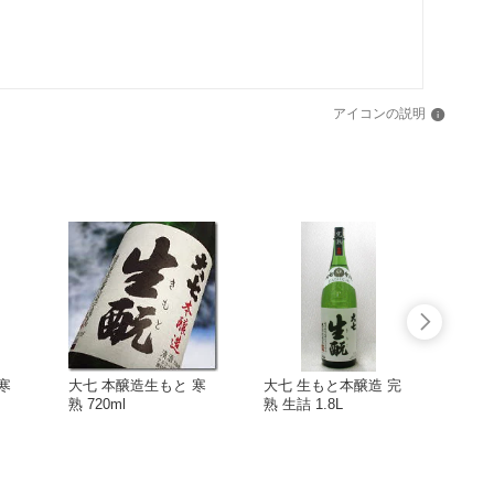
アイコンの説明
寒
大七 本醸造生もと 寒
大七 生もと本醸造 完
大七
熟 720ml
熟 生詰 1.8L
1.8L