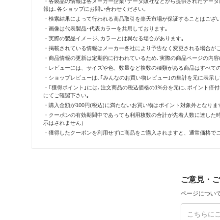
・各製品の情報は各メーカー企業･データ販社などから提供されたデータ
報は､各ショップにお問い合わせください｡
・検索結果によって行われる商品取引を楽天市場が保証することはござい
・画像は代表製品･代表カラーを共用しております｡
・実際の製品イメージ､カラーとは異なる場合があります｡
・掲載されている情報はメーカー各社により予告なく変更される場合がご
・商品情報の更新は定期的に行われているため､実際の商品ページの内容(
・レビューには、サイズや色、数量など複数の種類がある商品はすべて
・ショップレビューは､｢みんなのお買い物レビュー｣の集計を元に表示
・｢獲得ポイント｣には､注文商品の税込価格の1%分を元に､ポイント
にてご確認下さい｡
・購入金額が100円(税込)に満たないお買い物はポイント対象外となりま
・クーポンの有効期間中であっても利用枚数の合計が先着人数に達した
示はされません）
・獲得したクーポンを利用せずに商品をご購入されますと、通常価格で
ご意見・ご
ページについ