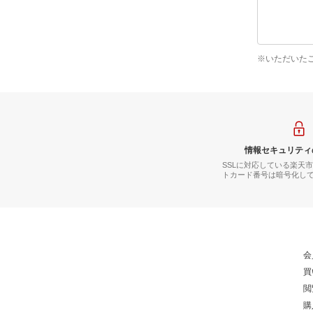
※いただいた
情報セキュリティ
SSLに対応している楽天
トカード番号は暗号化し
会
買
閲
購