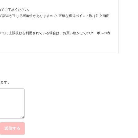
のでご了承ください｡
って誤差が生じる可能性がありますので､正確な獲得ポイント数は注文画面
すでに上限枚数を利用されている場合は、お買い物かごでのクーポンの表
ます。
送信する