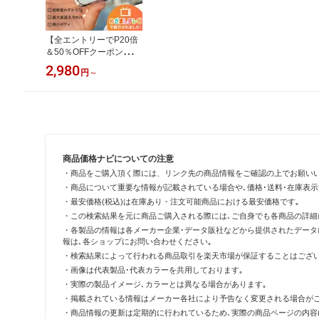
【全エントリーでP20倍
＆50％OFFクーポン】
【楽天1位☆めざましテ
2,980
円
～
レビで紹介】2026新作
ハンディファン ポケファ
ン 超軽量57g ポケット扇
風機 強風 ハンディーフ
ァン 小型扇風機 携帯扇
風機 ミニ扇風機 扇風機
コンパクト 暑さ対策 グ
商品価格ナビについての注意
ッズ 熱中症対策グッズ L
afuture
・商品をご購入頂く際には、リンク先の商品情報をご確認の上でお願い
・商品について重要な情報が記載されている場合や､価格･送料･在庫表
・最安価格(税込)は在庫あり・注文可能商品における最安価格です｡
・この検索結果を元に商品ご購入される際には､ご自身でも各商品の詳細
・各製品の情報は各メーカー企業･データ販社などから提供されたデータ
報は､各ショップにお問い合わせください｡
・検索結果によって行われる商品取引を楽天市場が保証することはござい
・画像は代表製品･代表カラーを共用しております｡
・実際の製品イメージ､カラーとは異なる場合があります｡
・掲載されている情報はメーカー各社により予告なく変更される場合がご
・商品情報の更新は定期的に行われているため､実際の商品ページの内容(