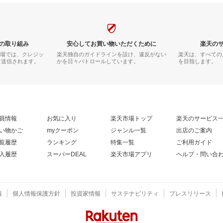
の取り組み
安心してお買い物いただくために
楽天の
市場では、クレジッ
楽天独自のガイドラインを設け、違反がない
楽天は、すべての
て送信されます。
かを日々パトロールしています。
を目指します。
員情報
お気に入り
楽天市場トップ
楽天のサービス
い物かご
myクーポン
ジャンル一覧
出店のご案内
覧履歴
ランキング
特集一覧
ご利用ガイド
入履歴
スーパーDEAL
楽天市場アプリ
ヘルプ・問い合
報
個人情報保護方針
投資家情報
サステナビリティ
プレスリリース