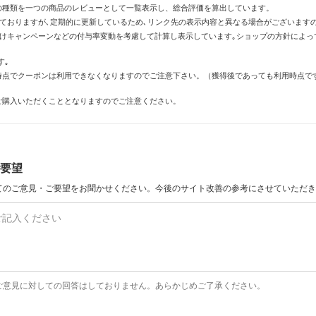
の種類を一つの商品のレビューとして一覧表示し、総合評価を算出しています。
しておりますが､定期的に更新しているため､リンク先の表示内容と異なる場合がございます
倍付けキャンペーンなどの付与率変動を考慮して計算し表示しています｡ショップの方針によ
す｡
時点でクーポンは利用できなくなりますのでご注意下さい。（獲得後であっても利用時点で
ご購入いただくこととなりますのでご注意ください。
要望
てのご意見・ご要望をお聞かせください。今後のサイト改善の参考にさせていただき
ご意見に対しての回答はしておりません。あらかじめご了承ください。