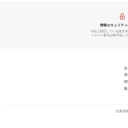
情報セキュリティ
SSLに対応している楽天
トカード番号は暗号化し
会
買
閲
購
企業情