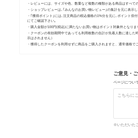
・レビューには、サイズや色、数量など複数の種類がある商品はすべて
・ショップレビューは､｢みんなのお買い物レビュー｣の集計を元に表示
・｢獲得ポイント｣には､注文商品の税込価格の1%分を元に､ポイント
にてご確認下さい｡
・購入金額が100円(税込)に満たないお買い物はポイント対象外となりま
・クーポンの有効期間中であっても利用枚数の合計が先着人数に達した
示はされません）
・獲得したクーポンを利用せずに商品をご購入されますと、通常価格で
ご意見・ご
ページについ
※いただいた