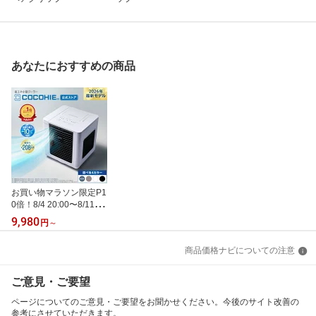
あなたにおすすめの商品
お買い物マラソン限定P1
0倍！8/4 20:00〜8/11 0
1:59まで【送料無料】こ
9,980
円
～
こひえR82026年最新モ
デル 正規品 ショップジ
商品価格ナビについての注意
ャパン公式 卓上扇風機
パーソナルクーラー 冷風
扇 冷風機 卓上クーラー
ご意見・ご要望
ページについてのご意見・ご要望をお聞かせください。今後のサイト改善の
参考にさせていただきます。