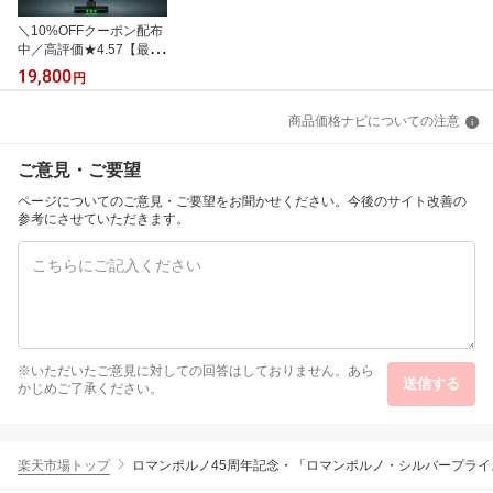
＼10%OFFクーポン配布
中／高評価★4.57【最高
クラスの吸引力】SHOJI
19,800
円
KI®正規品【強力吸引x1.
8kgの軽量性x自走式】
商品価格ナビについての注意
自立式 コンパクト収納
【急速充電2.5時間x着脱
式】 コードレス掃除機
ご意見・ご要望
掃除機 軽量 【ダブルサ
イクロンx吸引持続力9
ページについてのご意見・ご要望をお聞かせください。今後のサイト改善の
9%】【返品可能】SH-J0
参考にさせていただきます。
01
※いただいたご意見に対しての回答はしておりません。あら
送信する
かじめご了承ください。
楽天市場トップ
ロマンポルノ45周年記念・「ロマンポルノ・シルバープライス20