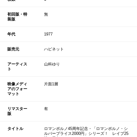
初回版・特
無
装版
年代
1977
販売元
ハピネット
アーティス
山科ゆり
ト
映像メディ
片面1層
アのフォー
マット
リマスター
有
版
タイトル
ロマンポルノ45周年記念・「ロマンポルノ・シ
ルバープライス2000円」シリーズ！ レイプ25