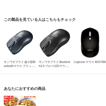
この製品を見ている人はこちらもチェック
サンワサプライ 超小型Bl
サンワサプライ Bluetoot
Logicool マウス M337BK
uetoothマウス ブラック
h3.0 ブルーLEDマウス
400-MA129BK/EZ4-MA1
ブラック MA-BTBL27BK
29BK
(1コ入)
あなたにおすすめの商品