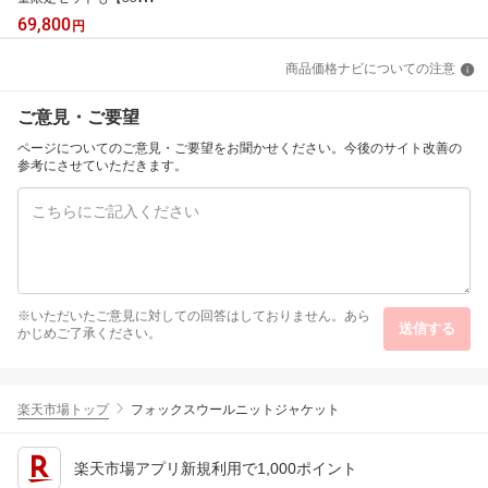
FFクーポンで69,800円
69,800
円
→ 45,370円+条件達成で
合計3,000P！～8/11】＜
商品価格ナビについての注意
新発売＞ Ulike 公式 Air 1
0 Max IPL 光美容器 2026
年モデル ユーライク 脱
ご意見・ご要望
毛器 脱毛 サファイア美
容器 冷却機能 USHRモ
ページについてのご意見・ご要望をお聞かせください。今後のサイト改善の
ード 顔 ワキ ヒゲ 自宅ケ
参考にさせていただきます。
ア 女性 男性
※いただいたご意見に対しての回答はしておりません。あら
送信する
かじめご了承ください。
楽天市場トップ
フォックスウールニットジャケット
楽天市場アプリ新規利用で1,000ポイント