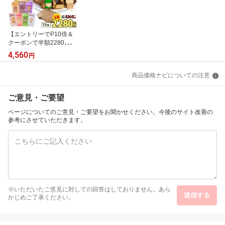
【エントリーでP10倍＆
クーポンで半額2280円】
おからクッキー 大容量 7
4,560
円
00g 個包装 抹茶 黒ゴマ
ほうじ茶 紅茶 ココア ア
商品価格ナビについての注意
ーモンド ヘルシー 糖質
オフ グルテンフリー ダ
イエット 低カロリー 置
ご意見・ご要望
き換え 罪なきおからクッ
キー 熊本 《8月上旬-8月
ページについてのご意見・ご要望をお聞かせください。今後のサイト改善の
末頃より発送予定》|
参考にさせていただきます。
※いただいたご意見に対しての回答はしておりません。あら
送信する
かじめご了承ください。