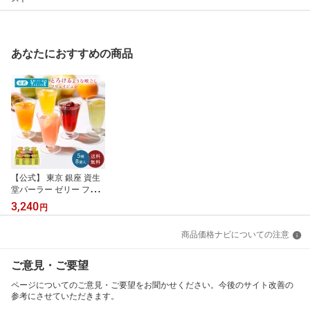
あなたにおすすめの商品
【公式】 東京 銀座 資生
堂パーラー ゼリー フリ
ュイジュレ 8個入 FG30
3,240
円
フルーツゼリー 5種8個
詰め合わせゼリーギフト
商品価格ナビについての注意
ジュレ 白桃 マンゴー チ
ェリー はっさく ラ・フ
ランス スイーツ お中元
ご意見・ご要望
ギフト 2026 御中元 暑中
見舞い 帰省 手土産 東京
ページについてのご意見・ご要望をお聞かせください。今後のサイト改善の
土産 2025年8万個販売
参考にさせていただきます。