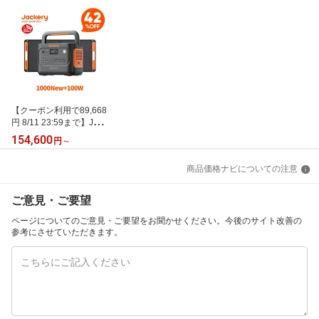
【クーポン利用で89,668
円 8/11 23:59まで】Jack
ery Solar Generator 100
154,600
円
～
0 New 1070Wh 100W ポ
ータブル電源 ソーラーパ
商品価格ナビについての注意
ネル セット リン酸鉄 長
寿命 バッテリー 定格150
0W コンパクト 急速充電
ご意見・ご要望
アウトドア 防災 車中泊
UPS機能 太陽光発電 ジ
ページについてのご意見・ご要望をお聞かせください。今後のサイト改善の
ャクリ
参考にさせていただきます。