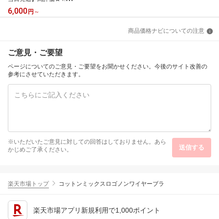
総合1位 やわらか 牛タン
6,000
円
～
400g～2.4kg（ 厚切り 薄
切り ）（ ふるさと納税
商品価格ナビについての注意
牛タン 小分け 牛 牛肉 焼
肉 焼き肉 ふるさと納税
訳あり お肉 ふるさと わ
ご意見・ご要望
けあり 人気 ランキング
北海道 別海町 ）（クラ
ページについてのご意見・ご要望をお聞かせください。今後のサイト改善の
ウドファンディング対
参考にさせていただきます。
象）
※いただいたご意見に対しての回答はしておりません。あら
送信する
かじめご了承ください。
楽天市場トップ
コットンミックスロゴノンワイヤーブラ
楽天市場アプリ新規利用で1,000ポイント