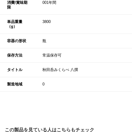
消費/賞味期
001年間
限
単品重量
3800
（g）
容器の形状
瓶
保存方法
常温保存可
タイトル
秋田呑みくらべ 八撰
製造地域
0
この製品を見ている人はこちらもチェック