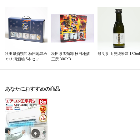
秋田県酒類卸 秋田地酒め
秋田県酒類卸 秋田地酒
飛良泉 山廃純米酒 180ml
ぐり 清酒編 5本セット 3
三撰 300X3
00X5
あなたにおすすめの商品