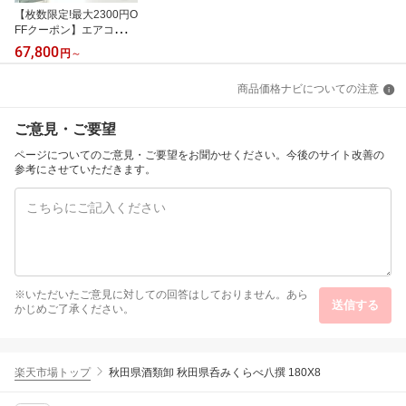
【枚数限定!最大2300円O
FFクーポン】エアコン 6
畳 工事費込み 【選べる
67,800
円
～
セット★ 工事セット〜延
長保証と工事セット】メ
商品価格ナビについての注意
ーカーおまかせ ダイキン
DAIKIN 三菱重工 GENE
RAL シャープ SHARP 日
ご意見・ご要望
立 東芝 Panasonic パナ
ソニック エクプラ特選 1
ページについてのご意見・ご要望をお聞かせください。今後のサイト改善の
00V【楽天リフォーム認
参考にさせていただきます。
定商品】
※いただいたご意見に対しての回答はしておりません。あら
送信する
かじめご了承ください。
楽天市場トップ
秋田県酒類卸 秋田県呑みくらべ八撰 180X8