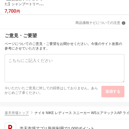
た】シャンプートリート
メント セット 髪質改善
7,700
円
シャンプー うねりケア
長持ち 色持ち サロンシ
商品価格ナビについての注意
ャンプー アミノ酸シャン
プー サロントリートメン
ト カラーケア ダメージ
ご意見・ご要望
ケア 500ml 詰め替え品
美容室 専売品 硬い髪 太
ページについてのご意見・ご要望をお聞かせください。今後のサイト改善の
い髪 junoveil
参考にさせていただきます。
※いただいたご意見に対しての回答はしておりません。あら
送信する
かじめご了承ください。
楽天市場トップ
ナイキ NIKE レディース スニーカー WSエアマックスAP ラ
楽天市場アプリ新規利用で1,000ポイント