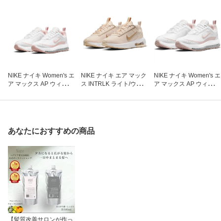
NIKE ナイキ Women's エ
NIKE ナイキ エア マック
NIKE ナイキ Women's エ
ア マックス AP ウィメン
ス INTRLK ライト/ウィメ
ア マックス AP ウィメン
ズ シューズ 22.5cm 101
ンズ スニーカー 23.0cm
ズ シューズ 23.5cm 101
ホワイト×ピンクグレイ
600 ライトソフトピンク
ホワイト×ピンクグレイ
ズ×ホワイト NJP-CU487
×シマー×ホワイト NJP-
ズ×ホワイト NJP-CU487
0101
DZ7288600
0101
あなたにおすすめの商品
【髪質改善サロンが作っ